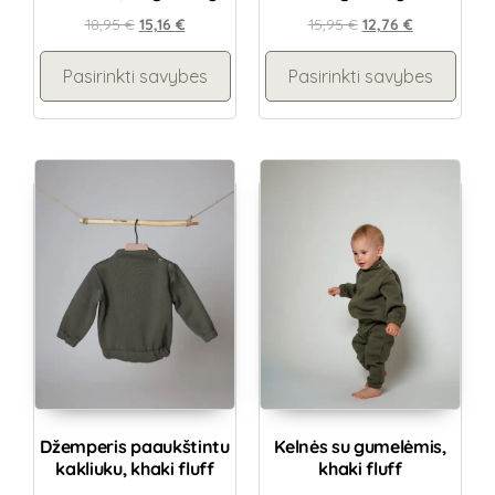
18,95
€
15,16
€
15,95
€
12,76
€
Pasirinkti savybes
Pasirinkti savybes
Džemperis paaukštintu
Kelnės su gumelėmis,
kakliuku, khaki fluff
khaki fluff