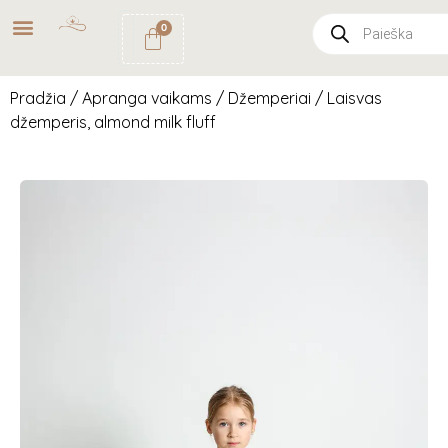
NEMOKAMAS
PRISTATYMAS
0
PAŠTOMATU
UŽSAKYMAMS NUO
49€
Pradžia
/
Apranga vaikams
/
Džemperiai
/ Laisvas
džemperis, almond milk fluff