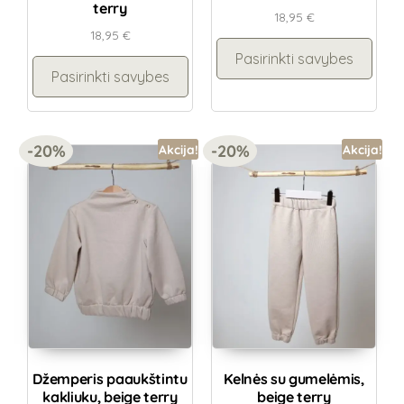
terry
18,95
€
18,95
€
Pasirinkti savybes
Pasirinkti savybes
-20%
-20%
Akcija!
Akcija!
Džemperis paaukštintu
Kelnės su gumelėmis,
kakliuku, beige terry
beige terry