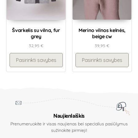
Švarkelis su vilna, fur
Merino vilnos kelnės,
grey
beige cw
32,95
€
39,95
€
Pasirinkti savybes
Pasirinkti savybes
Naujienlaiškis
Prenumeruokite ir visas naujienas bei specialius pasiūlymus
sužinokite pirmieji!