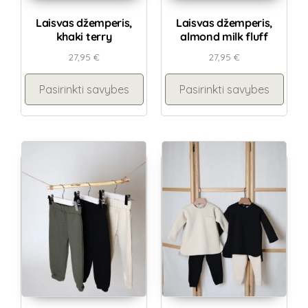
Laisvas džemperis,
Laisvas džemperis,
khaki terry
almond milk fluff
27,95
€
27,95
€
Pasirinkti savybes
Pasirinkti savybes