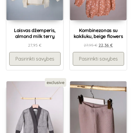
Laisvas džemperis,
Kombinezonas su
almond milk terry
kakliuku, beige flowers
27,95
€
27,95
€
22,36
€
Pasirinkti savybes
Pasirinkti savybes
exclusive