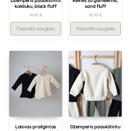
Džemperis paaukštintu
Kelnės su gumelėmis,
kakliuku, black fluff
sand fluff
19,95
€
18,95
€
Pasirinkti savybes
Pasirinkti savybes
Laisvas prailgintas
Džemperis paaukštintu