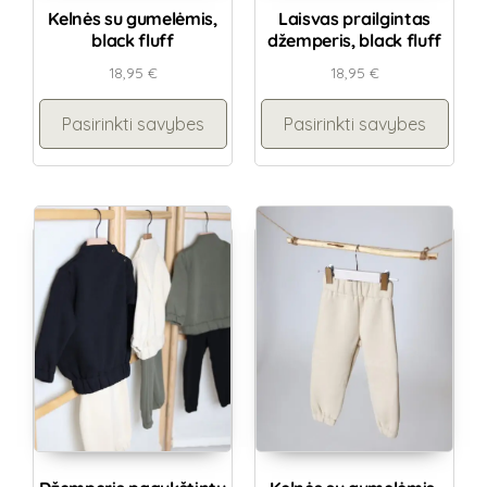
Kelnės su gumelėmis,
Laisvas prailgintas
black fluff
džemperis, black fluff
18,95
€
18,95
€
Pasirinkti savybes
Pasirinkti savybes