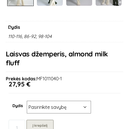
r
e
e
x
v
t
i
o
Dydis
u
s
110-116, 86-92, 98-104
Laisvas džemperis, almond milk
fluff
Prekės kodas:
MF1011040-1
27,95
€
Dydis
Į krepšelį