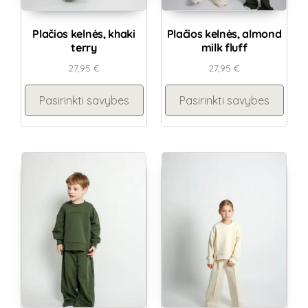
Plačios kelnės, khaki
Plačios kelnės, almond
terry
milk fluff
27,95
€
27,95
€
Pasirinkti savybes
Pasirinkti savybes