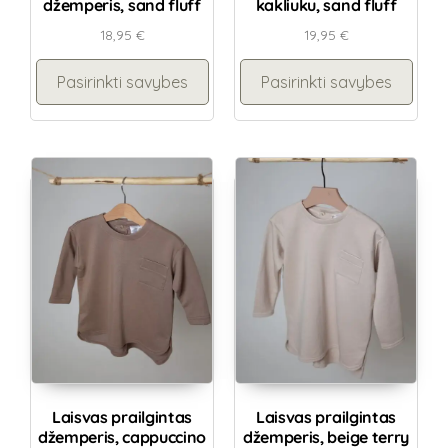
džemperis, sand fluff
kakliuku, sand fluff
18,95
€
19,95
€
Pasirinkti savybes
Pasirinkti savybes
Laisvas prailgintas
Laisvas prailgintas
džemperis, cappuccino
džemperis, beige terry