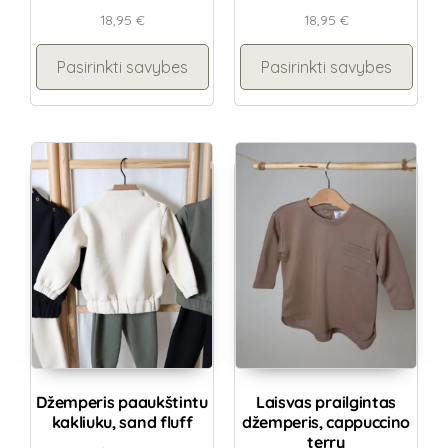
18,95
€
18,95
€
Pasirinkti savybes
Pasirinkti savybes
Džemperis paaukštintu
Laisvas prailgintas
kakliuku, sand fluff
džemperis, cappuccino
terry