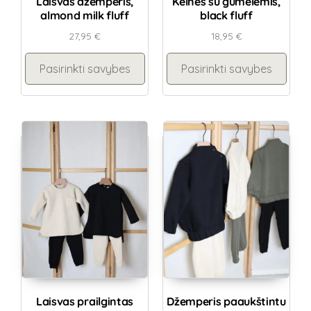
Laisvas džemperis,
Kelnės su gumelėmis,
almond milk fluff
black fluff
27,95
€
18,95
€
Pasirinkti savybes
Pasirinkti savybes
Laisvas prailgintas
Džemperis paaukštintu