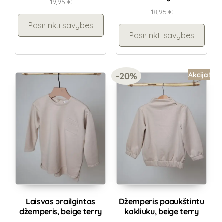
19,95
€
18,95
€
Pasirinkti savybes
Pasirinkti savybes
-20%
Akcija!
Laisvas prailgintas
Džemperis paaukštintu
džemperis, beige terry
kakliuku, beige terry