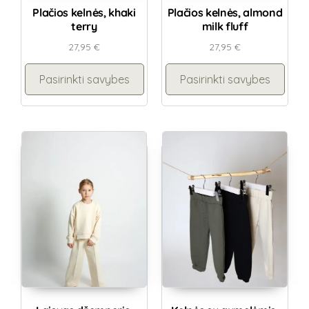
Plačios kelnės, khaki
Plačios kelnės, almond
terry
milk fluff
27,95
€
27,95
€
Pasirinkti savybes
Pasirinkti savybes