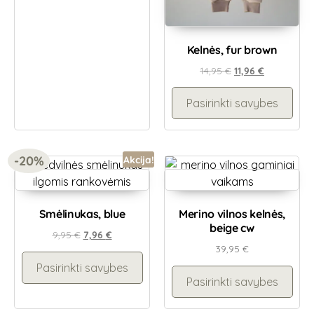
Kelnės, fur brown
14,95
€
11,96
€
Pasirinkti savybes
-20%
Akcija!
Smėlinukas, blue
Merino vilnos kelnės,
beige cw
9,95
€
7,96
€
39,95
€
Pasirinkti savybes
Pasirinkti savybes