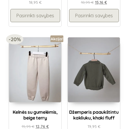
18,95
€
18,95
€
15,16
€
Pasirinkti savybes
Pasirinkti savybes
-20%
Akcija!
Kelnės su gumelėmis,
Džemperis paaukštintu
beige terry
kakliuku, khaki fluff
15,95
€
12,76
€
19,95
€