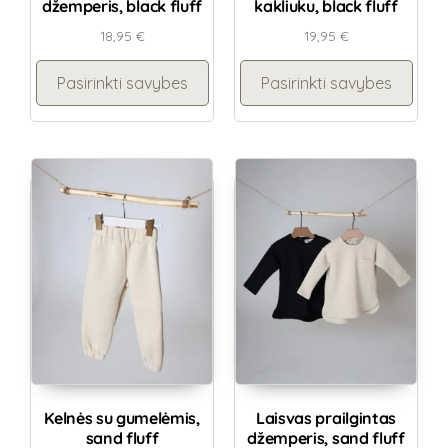
džemperis, black fluff
kakliuku, black fluff
18,95
€
19,95
€
Pasirinkti savybes
Pasirinkti savybes
Kelnės su gumelėmis,
Laisvas prailgintas
sand fluff
džemperis, sand fluff