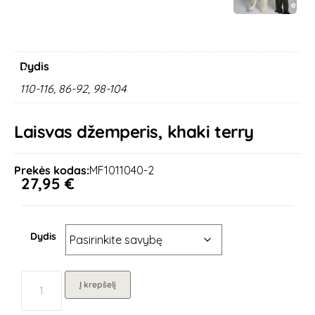
r
e
e
x
v
t
i
o
Dydis
u
s
110-116, 86-92, 98-104
Laisvas džemperis, khaki terry
Prekės kodas:
MF1011040-2
27,95
€
Dydis
Į krepšelį