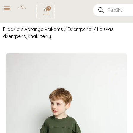
NEMOKAMAS
PRISTATYMAS
0
PAŠTOMATU
UŽSAKYMAMS NUO
49€
Pradžia
/
Apranga vaikams
/
Džemperiai
/ Laisvas
džemperis, khaki terry