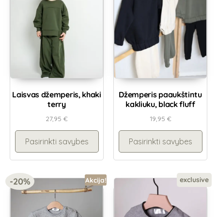
Laisvas džemperis, khaki
Džemperis paaukštintu
terry
kakliuku, black fluff
27,95
€
19,95
€
Pasirinkti savybes
Pasirinkti savybes
exclusive
-20%
Akcija!