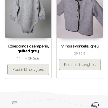
Užsegamas džemperis,
Vilnos švarkelis, grey
quilted grey
29,95
€
17,95
€
14,36
€
Pasirinkti savybes
Pasirinkti savybes