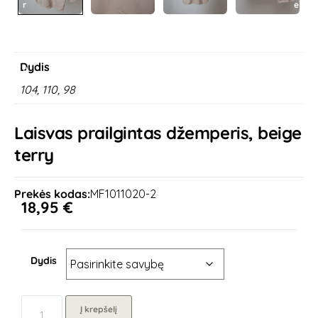
r
e
e
x
v
t
i
o
Dydis
u
s
104, 110, 98
Laisvas prailgintas džemperis, beige
terry
Prekės kodas:
MF1011020-2
18,95
€
Dydis
Į krepšelį