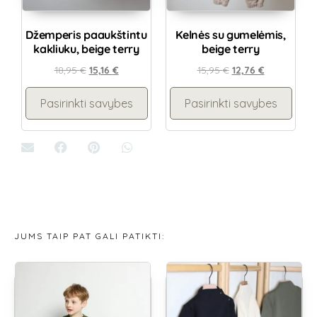
Džemperis paaukštintu
Kelnės su gumelėmis,
kakliuku, beige terry
beige terry
18,95
€
15,16
€
15,95
€
12,76
€
Pasirinkti savybes
Pasirinkti savybes
JUMS TAIP PAT GALI PATIKTI: