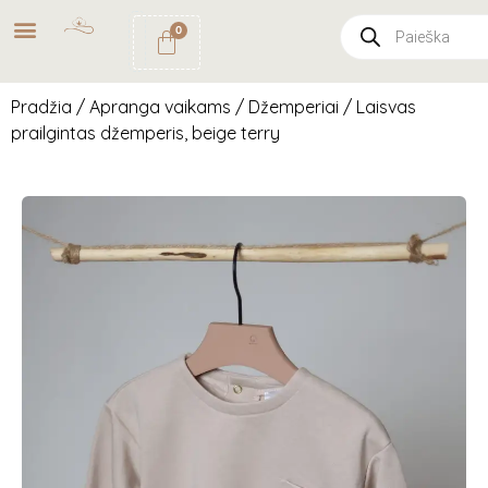
NEMOKAMAS
PRISTATYMAS
0
PAŠTOMATU
UŽSAKYMAMS NUO
49€
Pradžia
/
Apranga vaikams
/
Džemperiai
/ Laisvas
prailgintas džemperis, beige terry