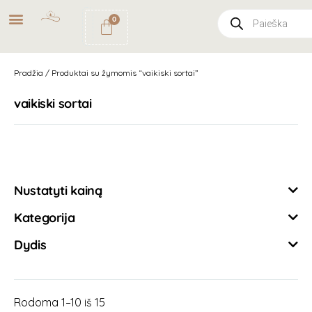
NEMOKAMAS
PRISTATYMAS
0
PAŠTOMATU
UŽSAKYMAMS NUO
49€
Pradžia
/ Produktai su žymomis “vaikiski sortai”
vaikiski sortai
Išvalyti filtrus
Nustatyti kainą
Kategorija
Dydis
Rodoma 1–10 iš 15