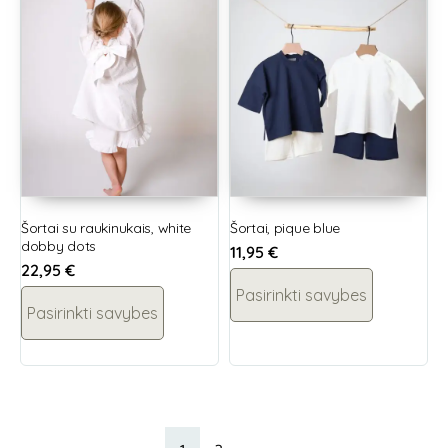
Šortai su raukinukais, white
Šortai, pique blue
dobby dots
11,95
€
22,95
€
Pasirinkti savybes
Pasirinkti savybes