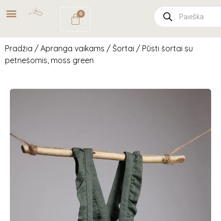
NEMOKAMAS
PRISTATYMAS
0
PAŠTOMATU
UŽSAKYMAMS NUO
49€
Pradžia
/
Apranga vaikams
/
Šortai
/ Pūsti šortai su
petnešomis, moss green