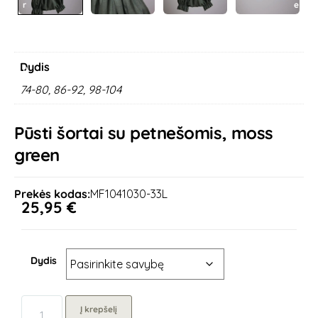
r
e
e
x
v
t
i
o
Dydis
u
s
74-80, 86-92, 98-104
Pūsti šortai su petnešomis, moss
green
Prekės kodas:
MF1041030-33L
25,95
€
Dydis
Į krepšelį