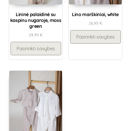
Lininė palaidinė su
Lino marškiniai, white
kaspinu nugaroje, moss
26,95
€
green
29,95
€
Pasirinkti savybes
Pasirinkti savybes