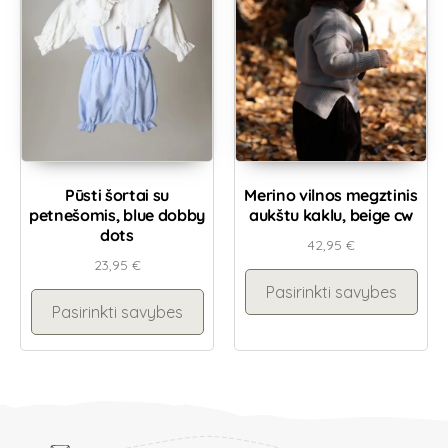
Pūsti šortai su
Merino vilnos megztinis
petnešomis, blue dobby
aukštu kaklu, beige cw
dots
42,95
€
23,95
€
Pasirinkti savybes
Pasirinkti savybes