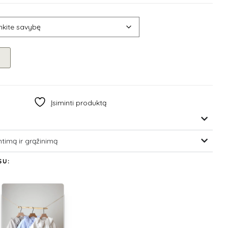
Įsiminti produktą
ntimą ir grąžinimą
SU: