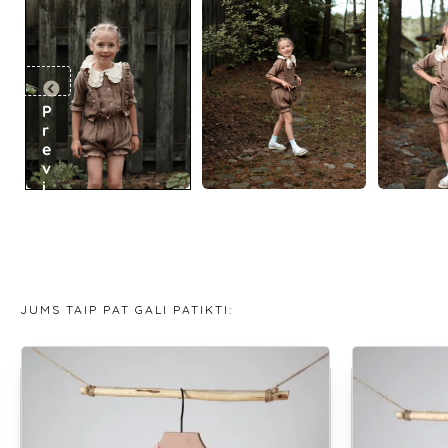
P
r
e
v
i
o
u
s
JUMS TAIP PAT GALI PATIKTI: