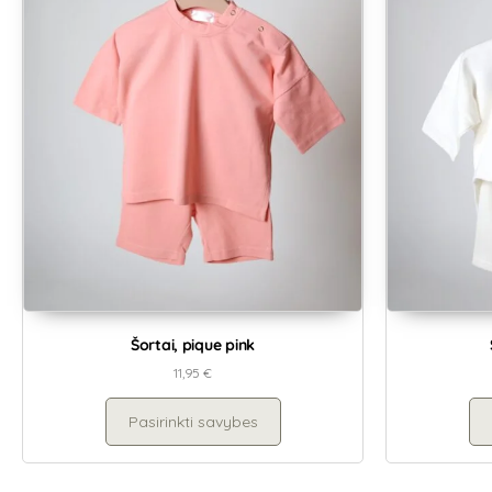
Šortai, pique pink
11,95
€
Pasirinkti savybes