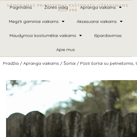
NEMOKAMAS PRISTATYMAS PAŠTOMATU UŽSAKYMAMS
Pagrindinis
Žiūrėti viską
Apranga vaikams
NUO 49€
Megzti gaminiai vaikams
Aksesuarai vaikams
Maudymosi kostiumėliai vaikams
Išpardavimas
Apie mus
Pradžia
/
Apranga vaikams
/
Šortai
/ Pūsti šortai su petnešomis, 