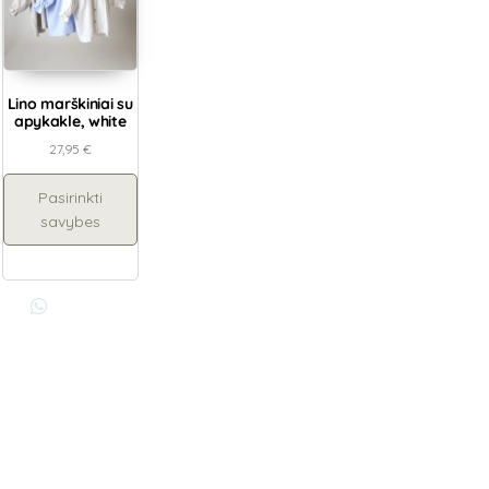
Lino marškiniai su
apykakle, white
27,95
€
Pasirinkti
savybes