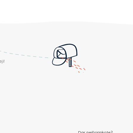
ji!
Dar neišsirinkote?