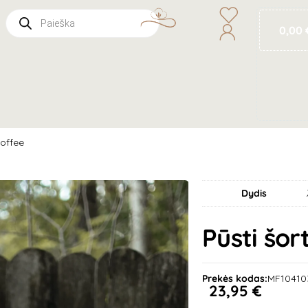
0,00
toffee
Dydis
Pūsti šor
Prekės kodas:
MF10410
23,95
€