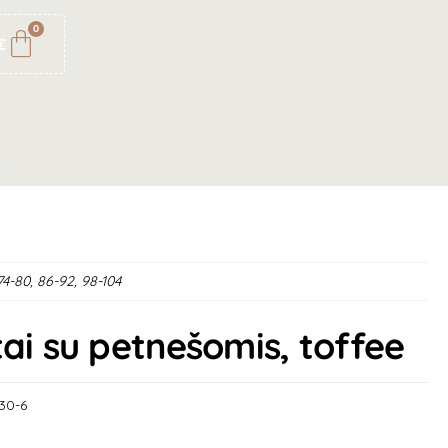
0
€
74-80, 86-92, 98-104
tai su petnešomis, toffee
30-6