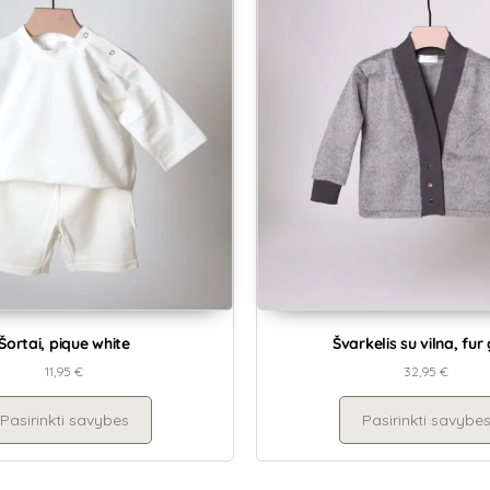
Šortai, pique white
Švarkelis su vilna, fur
11,95
€
32,95
€
Pasirinkti savybes
Pasirinkti savybe