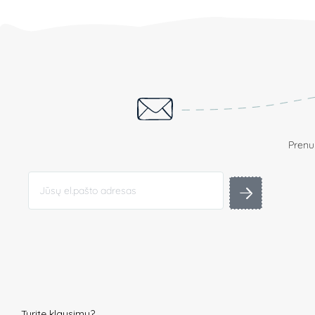
Prenum
Turite klausimų?