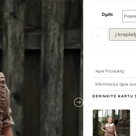
Dydis
Į krepšelį
Apie Produktą
Informacija apie siu
DERINKITE KARTU 