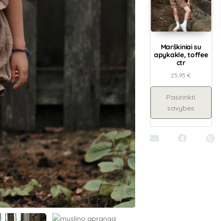
Marškiniai su
apykakle, toffee
ctr
25,95
€
Pasirinkti
savybes