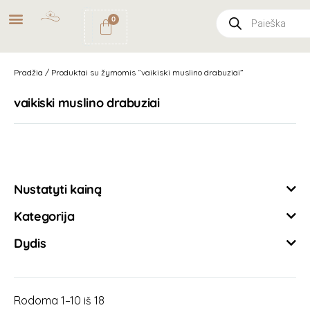
NEMOKAMAS
PRISTATYMAS
0
PAŠTOMATU
UŽSAKYMAMS NUO
49€
Pradžia
/ Produktai su žymomis “vaikiski muslino drabuziai”
vaikiski muslino drabuziai
Išvalyti filtrus
Nustatyti kainą
Kategorija
Dydis
Rodoma 1–10 iš 18