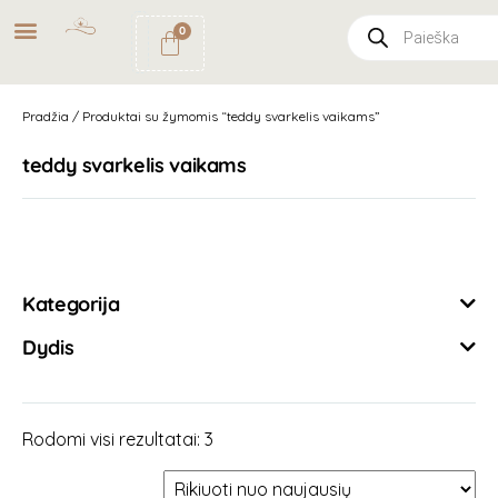
NEMOKAMAS
PRISTATYMAS
0
PAŠTOMATU
UŽSAKYMAMS NUO
49€
Pradžia
/ Produktai su žymomis “teddy svarkelis vaikams”
teddy svarkelis vaikams
Išvalyti filtrus
Kategorija
Dydis
Rodomi visi rezultatai: 3