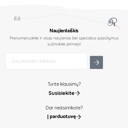
Naujienlaiškis
Prenumeruokite ir visas naujienas bei specialius pasiūlymus
sužinokite pirmieji!
Turite klausimų?
Susisiekite
Dar neišsirinkote?
Į parduotuvę