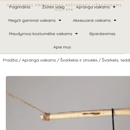
NEMOKAMAS PRISTATYMAS PAŠTOMATU UŽSAKYMAMS
Pagrindinis
Žiūrėti viską
Apranga vaikams
NUO 49€
Megzti gaminiai vaikams
Aksesuarai vaikams
Maudymosi kostiumėliai vaikams
Išpardavimas
Apie mus
Pradžia
/
Apranga vaikams
/
Švarkeliai ir striukės
/ Švarkelis, tedd