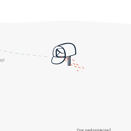
ji!
Dar neišsirinkote?