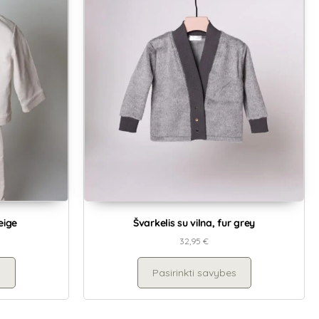
eige
Švarkelis su vilna, fur grey
32,95
€
s
Pasirinkti savybes