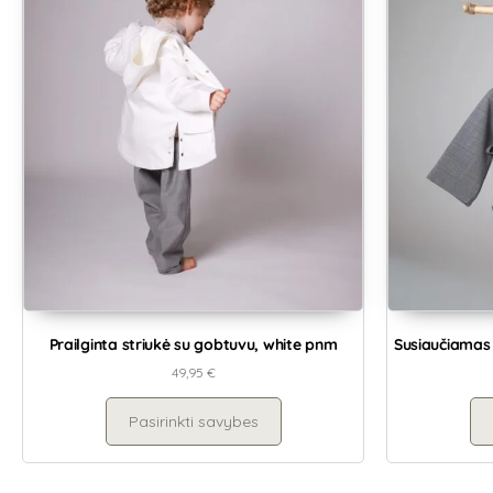
Prailginta striukė su gobtuvu, white pnm
Susiaučiamas 
49,95
€
Pasirinkti savybes