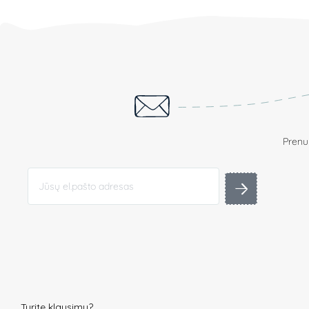
Prenum
Turite klausimų?