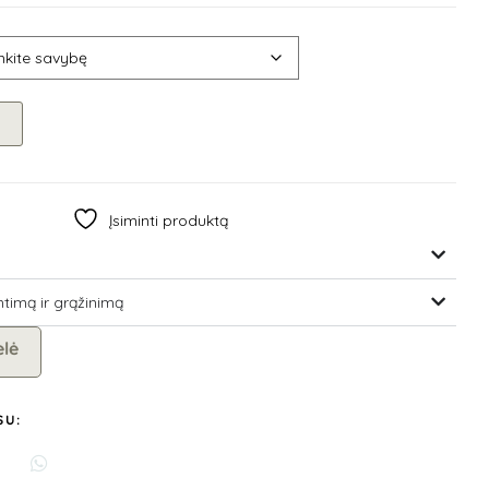
Įsiminti produktą
ntimą ir grąžinimą
elė
SU: