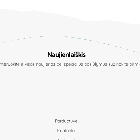
Naujienlaiškis
eruokite ir visas naujienas bei specialius pasiūlymus sužinokite pirmie
Parduotuvė
Kontaktai