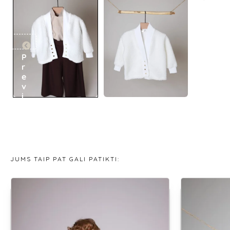
P
r
e
v
i
o
u
s
JUMS TAIP PAT GALI PATIKTI: