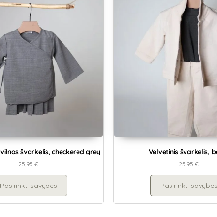
vilnos švarkelis, checkered grey
Velvetinis švarkelis, b
25,95
€
25,95
€
Pasirinkti savybes
Pasirinkti savybe