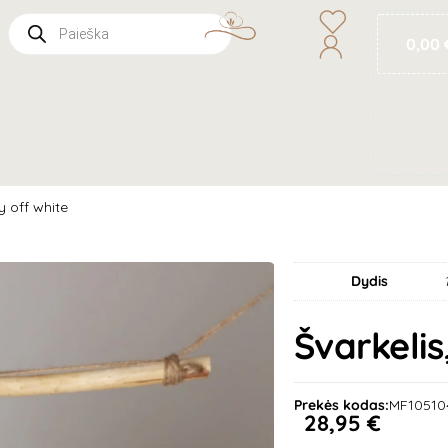
0,00
y off white
Dydis
Švarkelis
Prekės kodas:
MF10510
28,95
€