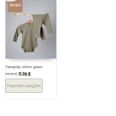
Akcija!
Tamprės, ottmn green
11,96
€
14,95
€
Pasirinkti savybes