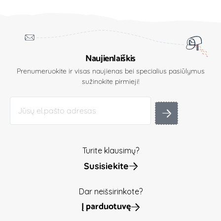
Naujienlaiškis
Prenumeruokite ir visas naujienas bei specialius pasiūlymus
sužinokite pirmieji!
Turite klausimų?
Susisiekite
Dar neišsirinkote?
Į parduotuvę