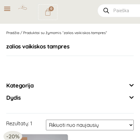
NEMOKAMAS
PRISTATYMAS
0
PAŠTOMATU
UŽSAKYMAMS NUO
49€
Pradžia
/ Produktai su žymomis “zalios vaikiskos tampres”
zalios vaikiskos tampres
Išvalyti filtrus
Kategorija
Dydis
Rezultatų: 1
-20%