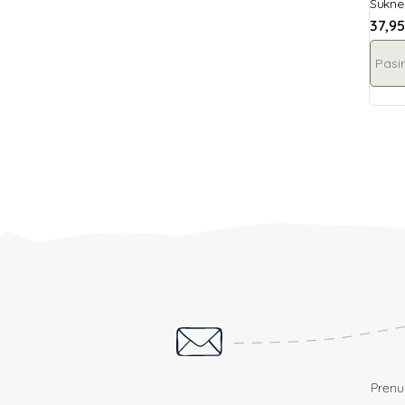
Suknel
37,9
Pasir
Prenum