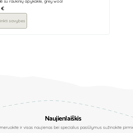
ė su raukinių apykakle, grey wool
5
€
inkti savybes
Naujienlaiškis
eruokite ir visas naujienas bei specialius pasiūlymus sužinokite pirmie