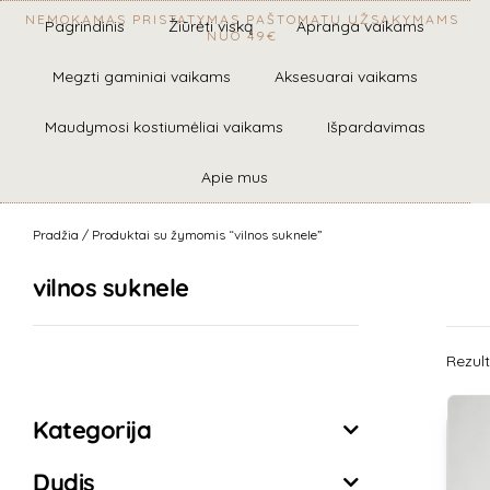
NEMOKAMAS PRISTATYMAS PAŠTOMATU UŽSAKYMAMS
Pagrindinis
Žiūrėti viską
Apranga vaikams
NUO 49€
Megzti gaminiai vaikams
Aksesuarai vaikams
Maudymosi kostiumėliai vaikams
Išpardavimas
Apie mus
Pradžia
/ Produktai su žymomis “vilnos suknele”
vilnos suknele
Rezult
Išvalyti filtrus
Kategorija
Dydis