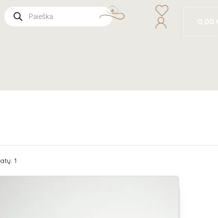
0,00
atų: 1