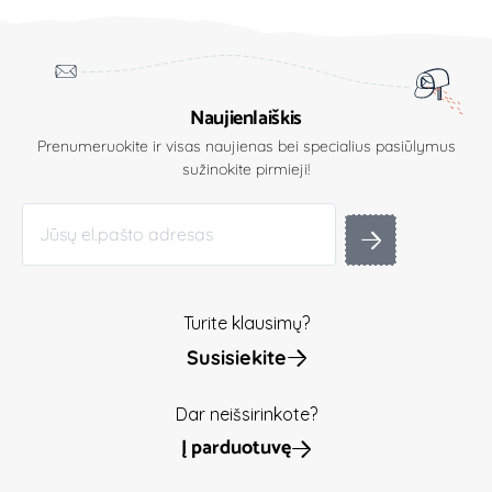
Naujienlaiškis
Prenumeruokite ir visas naujienas bei specialius pasiūlymus
sužinokite pirmieji!
Turite klausimų?
Susisiekite
Dar neišsirinkote?
Į parduotuvę