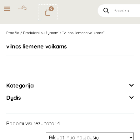
NEMOKAMAS
PRISTATYMAS
0
PAŠTOMATU
UŽSAKYMAMS NUO
49€
Pradžia
/ Produktai su žymomis “vilnos liemene vaikams”
vilnos liemene vaikams
Išvalyti filtrus
Kategorija
Dydis
Rodomi visi rezultatai: 4