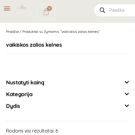
NEMOKAMAS
PRISTATYMAS
0
PAŠTOMATU
UŽSAKYMAMS NUO
49€
Pradžia
/ Produktai su žymomis “vaikiskos zalios kelnes”
vaikiskos zalios kelnes
Išvalyti filtrus
Nustatyti kainą
Kategorija
Dydis
Rodomi visi rezultatai: 6