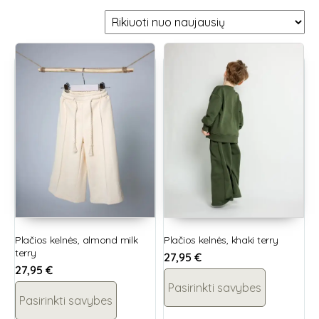
Plačios kelnės, almond milk
Plačios kelnės, khaki terry
terry
27,95
€
27,95
€
Pasirinkti savybes
Pasirinkti savybes