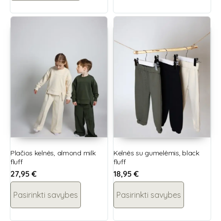
Plačios kelnės, almond milk
Kelnės su gumelėmis, black
fluff
fluff
27,95
€
18,95
€
Pasirinkti savybes
Pasirinkti savybes