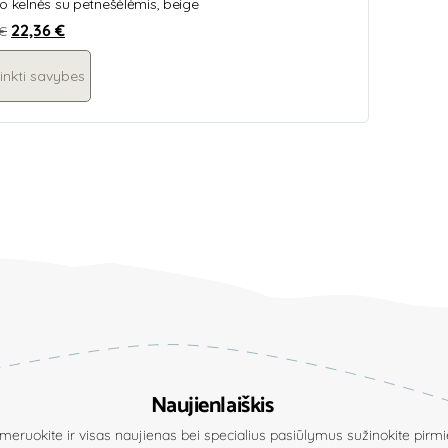
o kelnės su petnešėlėmis, beige
22,36
€
€
inkti savybes
Naujienlaiškis
eruokite ir visas naujienas bei specialius pasiūlymus sužinokite pirmie