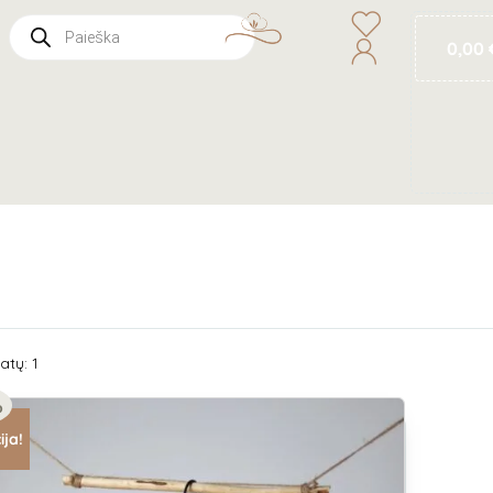
0,00
atų: 1
%
ija!