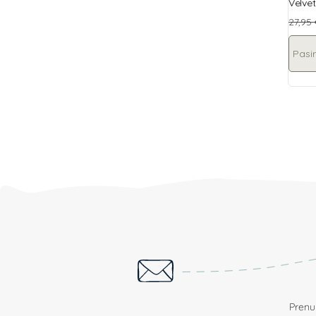
Velvet
27,95
Pasir
Prenum