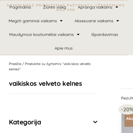
NEMOKAMAS PRISTATYMAS PAŠTOMATU UŽSAKYMAMS
Pagrindinis
Žiūrėti viską
Apranga vaikams
NUO 49€
Megzti gaminiai vaikams
Aksesuarai vaikams
Maudymosi kostiumėliai vaikams
Išpardavimas
Apie mus
Pradžia
/ Produktai su žymomis “vaikiskos velveto
kelnes”
vaikiskos velveto kelnes
Rezult
Išvalyti filtrus
-20
Akc
Kategorija