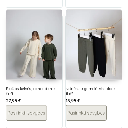
Plačios kelnės, almond milk
Kelnės su gumelėmis, black
fluff
fluff
27,95
€
18,95
€
Pasirinkti savybes
Pasirinkti savybes