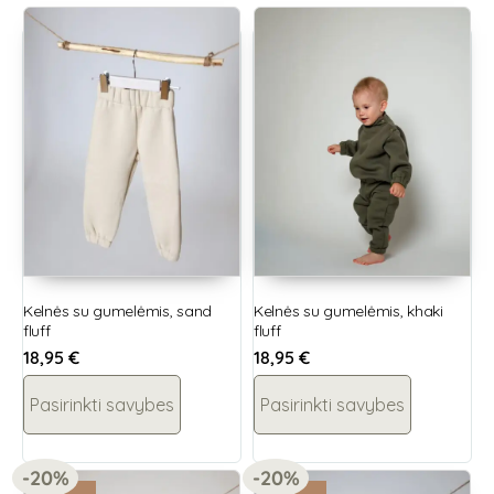
Kelnės su gumelėmis, sand
Kelnės su gumelėmis, khaki
fluff
fluff
18,95
€
18,95
€
Pasirinkti savybes
Pasirinkti savybes
-20%
-20%