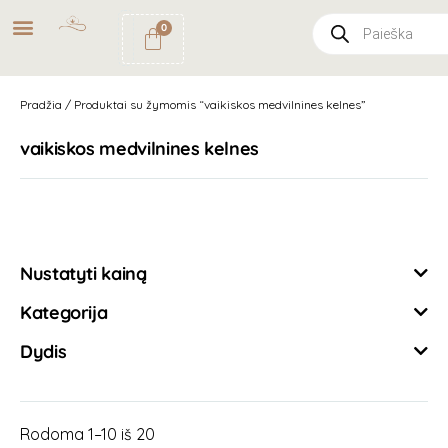
NEMOKAMAS
PRISTATYMAS
0
PAŠTOMATU
UŽSAKYMAMS NUO
49€
Pradžia
/ Produktai su žymomis “vaikiskos medvilnines kelnes”
vaikiskos medvilnines kelnes
Išvalyti filtrus
Nustatyti kainą
Kategorija
Dydis
Rodoma 1–10 iš 20