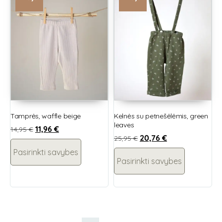
Tamprės, waffle beige
Kelnės su petnešėlėmis, green
leaves
11,96
€
14,95
€
20,76
€
25,95
€
Pasirinkti savybes
Pasirinkti savybes