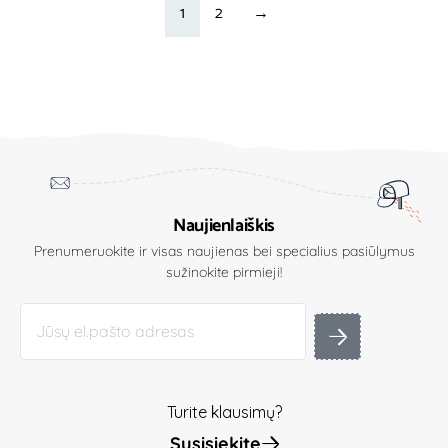
1
2
→
Naujienlaiškis
Prenumeruokite ir visas naujienas bei specialius pasiūlymus
sužinokite pirmieji!
Turite klausimų?
Susisiekite