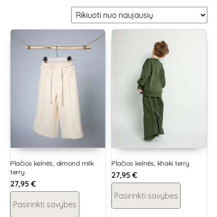
Plačios kelnės, almond milk
Plačios kelnės, khaki terry
terry
27,95
€
27,95
€
Pasirinkti savybes
Pasirinkti savybes