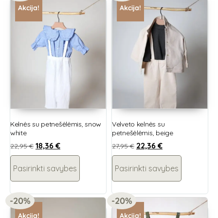
Akcija!
Akcija!
Kelnės su petnešėlėmis, snow
Velveto kelnės su
white
petnešėlėmis, beige
18,36
€
22,36
€
22,95
€
27,95
€
Pasirinkti savybes
Pasirinkti savybes
-20%
-20%
Akcija!
Akcija!