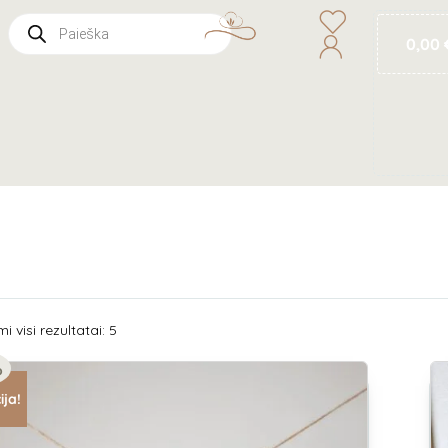
0,00
 visi rezultatai: 5
%
ija!