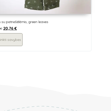
 su petnešėlėmis, green leaves
20,76
€
€
inkti savybes