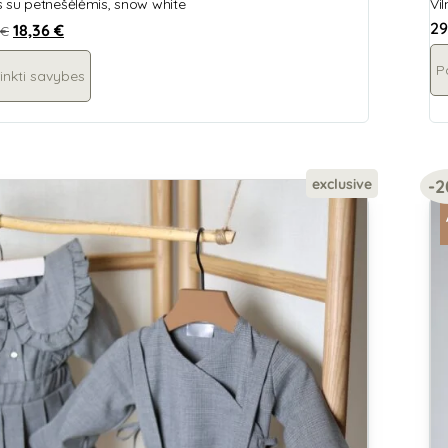
s su petnešėlėmis, snow white
Vi
29
18,36
€
€
P
inkti savybes
exclusive
-