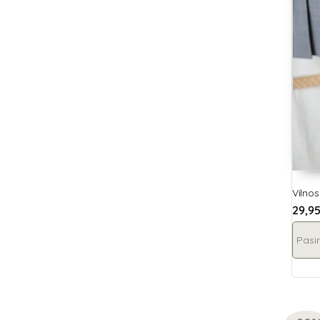
Vilnos
29,9
Pasir