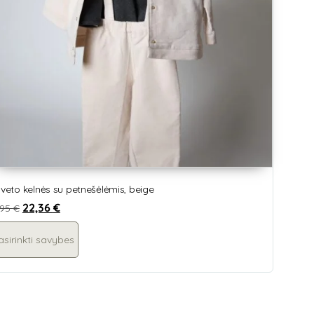
lveto kelnės su petnešėlėmis, beige
22,36
€
,95
€
asirinkti savybes