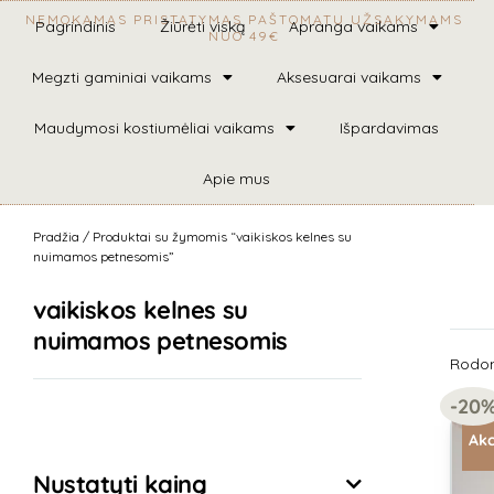
NEMOKAMAS PRISTATYMAS PAŠTOMATU UŽSAKYMAMS
Pagrindinis
Žiūrėti viską
Apranga vaikams
NUO 49€
Megzti gaminiai vaikams
Aksesuarai vaikams
Maudymosi kostiumėliai vaikams
Išpardavimas
Apie mus
Pradžia
/ Produktai su žymomis “vaikiskos kelnes su
nuimamos petnesomis”
vaikiskos kelnes su
nuimamos petnesomis
Rodomi
-20
Išvalyti filtrus
Akc
Nustatyti kainą