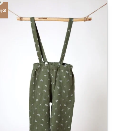
%
ija!