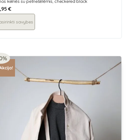
lnos kelnės su petnešėlėmis, checkered black
,95
€
asirinkti savybes
20%
Akcija!