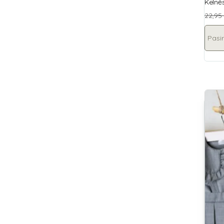
Kelnė
22,95
Pasir