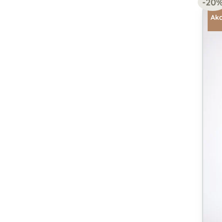
-20
Akc