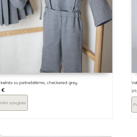
 kelnės su petnešėlėmis, checkered grey
Ve
5
€
27
inkti savybes
P