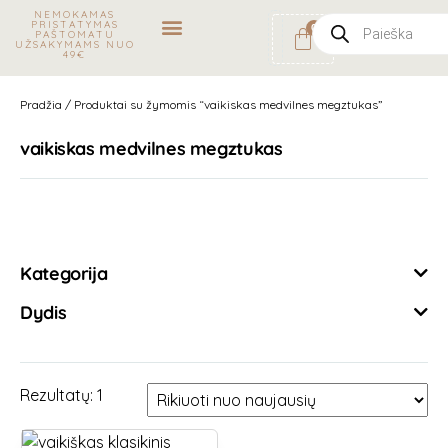
NEMOKAMAS
PRISTATYMAS
0
PAŠTOMATU
UŽSAKYMAMS NUO
49€
Apranga vaikams
Megzti gaminiai vaikams
Aksesuarai vaikams
Maudymosi kostiumėliai vaikams
Pradžia
/ Produktai su žymomis “vaikiskas medvilnes megztukas”
vaikiskas medvilnes megztukas
Išvalyti filtrus
Kategorija
Dydis
Rezultatų: 1