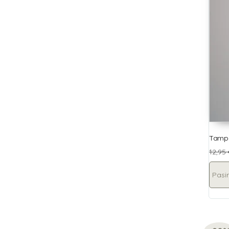
Tampr
12,95
Pasir