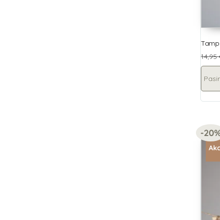
Tampr
14,95
Pasir
-20
Akc