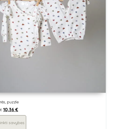
ės, puzzle
10,36
€
€
inkti savybes