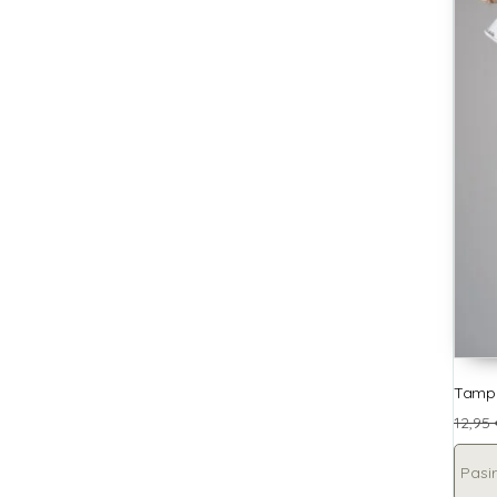
Tampr
12,95
Pasir