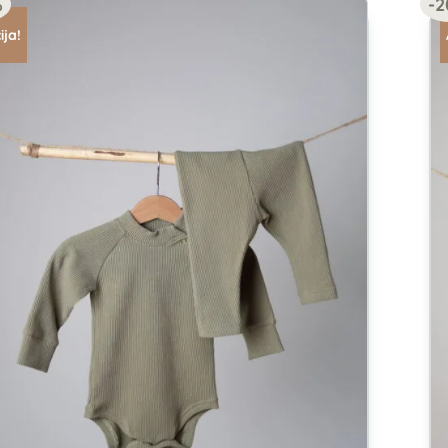
%
-
ija!