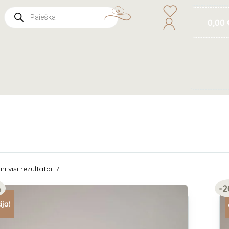
0,00
 visi rezultatai: 7
%
-
ija!