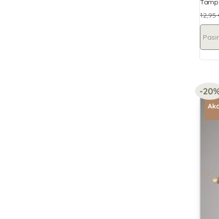
Tampr
12,95
Pasir
-20
Akc