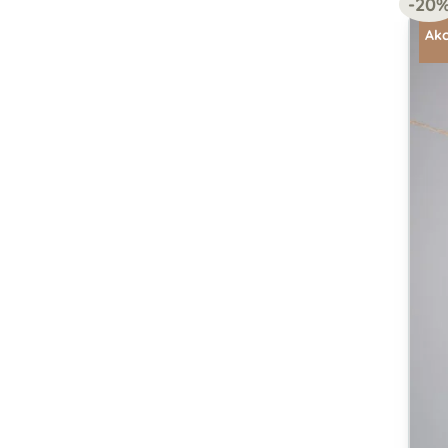
-20
Akc