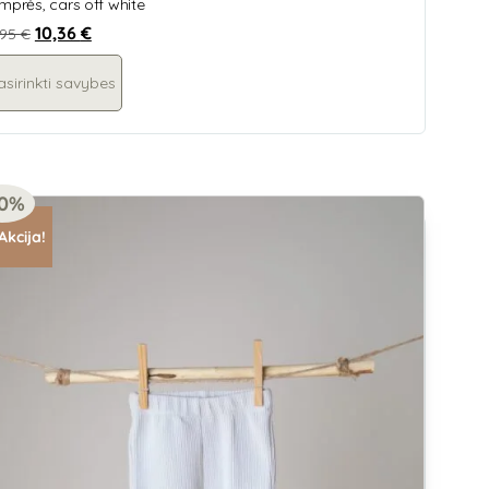
mprės, cars off white
10,36
€
,95
€
asirinkti savybes
20%
Akcija!