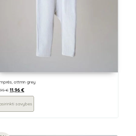
mprės, ottmn grey
11,96
€
,95
€
asirinkti savybes