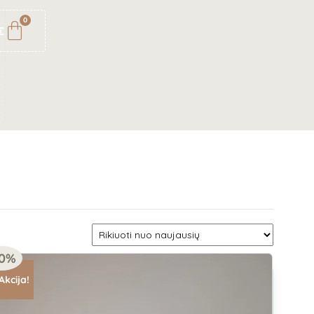
0
€
20%
Akcija!