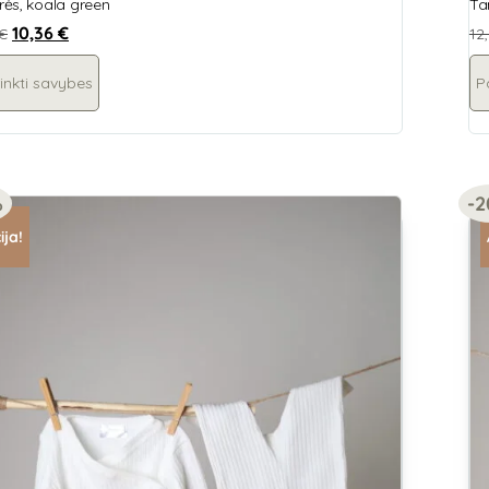
ės, koala green
Ta
10,36
€
€
12
inkti savybes
P
%
-
ija!