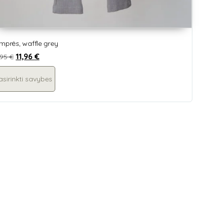
mprės, waffle grey
11,96
€
,95
€
asirinkti savybes