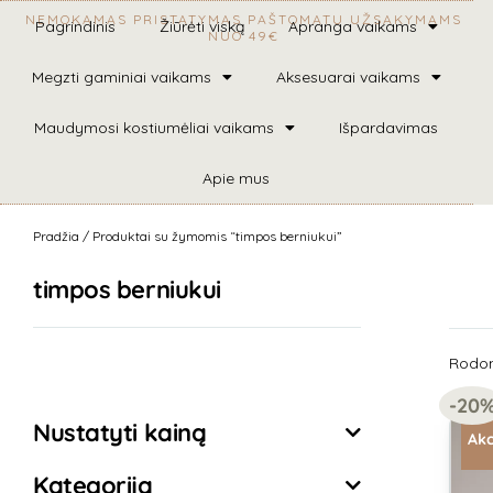
NEMOKAMAS PRISTATYMAS PAŠTOMATU UŽSAKYMAMS
Pagrindinis
Žiūrėti viską
Apranga vaikams
NUO 49€
Megzti gaminiai vaikams
Aksesuarai vaikams
Maudymosi kostiumėliai vaikams
Išpardavimas
Apie mus
Pradžia
/ Produktai su žymomis “timpos berniukui”
timpos berniukui
Rodomi
Išvalyti filtrus
-20
Nustatyti kainą
Akc
Kategorija