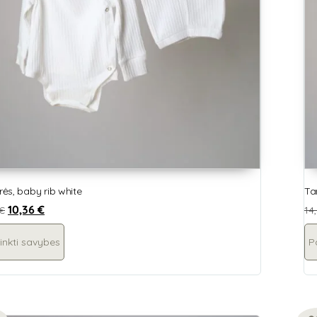
ės, baby rib white
Ta
10,36
€
€
14
inkti savybes
P