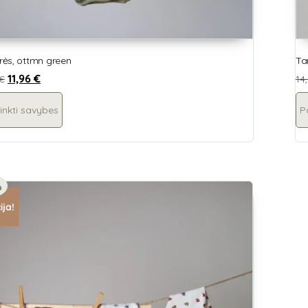
ės, ottmn green
Ta
11,96
€
€
14
inkti savybes
P
%
ija!