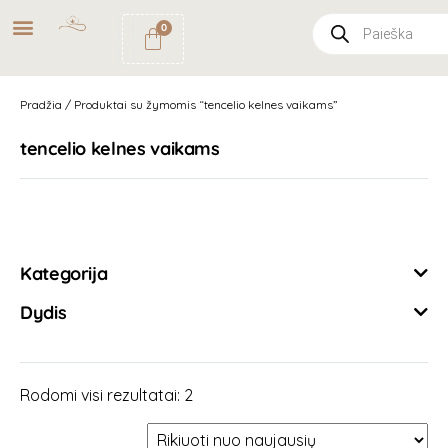
NEMOKAMAS
PRISTATYMAS
0
PAŠTOMATU
UŽSAKYMAMS NUO
49€
Pradžia
/ Produktai su žymomis “tencelio kelnes vaikams”
tencelio kelnes vaikams
Išvalyti filtrus
Kategorija
Dydis
Rodomi visi rezultatai: 2