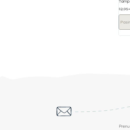
Tampr
12,95
Pasir
Prenum