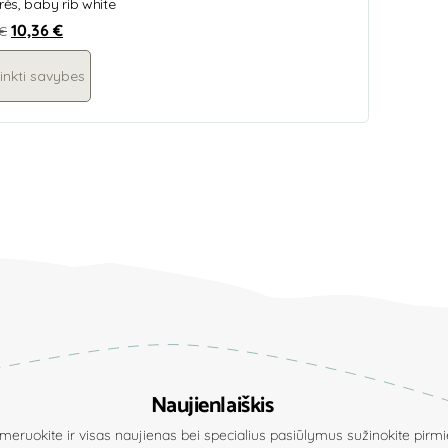
ės, baby rib white
10,36
€
€
inkti savybes
Naujienlaiškis
eruokite ir visas naujienas bei specialius pasiūlymus sužinokite pirmie