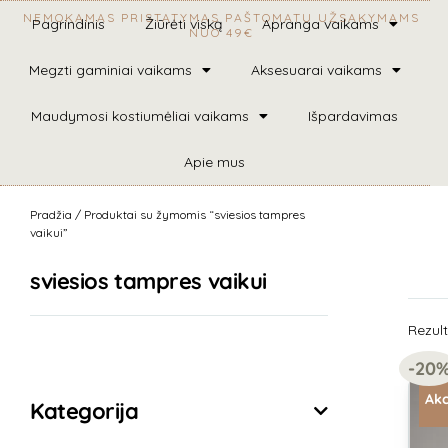
NEMOKAMAS PRISTATYMAS PAŠTOMATU UŽSAKYMAMS
Pagrindinis
Žiūrėti viską
Apranga vaikams
NUO 49€
Megzti gaminiai vaikams
Aksesuarai vaikams
Maudymosi kostiumėliai vaikams
Išpardavimas
Apie mus
Pradžia
/ Produktai su žymomis “sviesios tampres
vaikui”
sviesios tampres vaikui
Rezult
Išvalyti filtrus
-20
Akc
Kategorija