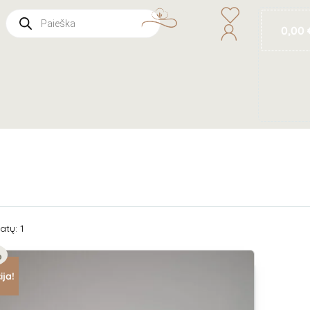
0,00
atų: 1
%
ija!