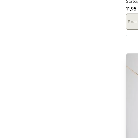
Šortai
11,95
Pasir