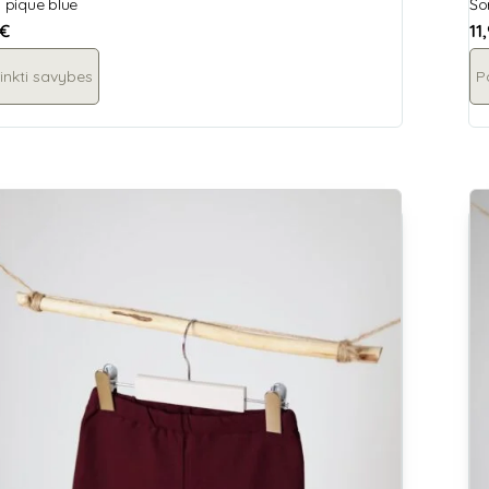
, pique blue
Šo
€
11
inkti savybes
P