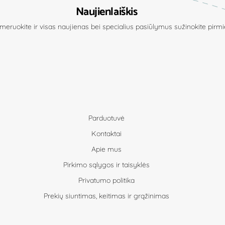
Naujienlaiškis
eruokite ir visas naujienas bei specialius pasiūlymus sužinokite pirmie
Parduotuvė
Kontaktai
Apie mus
Pirkimo sąlygos ir taisyklės
Privatumo politika
Prekių siuntimas, keitimas ir grąžinimas