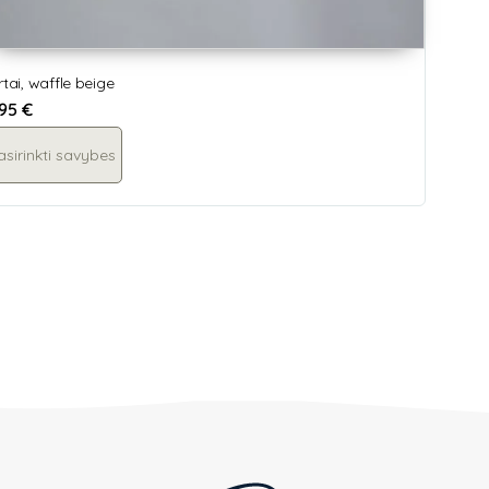
rtai, waffle beige
,95
€
asirinkti savybes