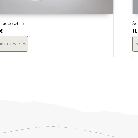
, pique white
Šo
€
11
inkti savybes
P