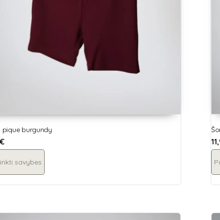
i, pique burgundy
Šo
€
11
inkti savybes
P