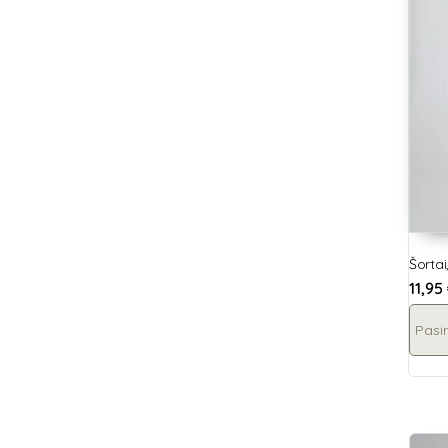
Šorta
11,95
Pasir