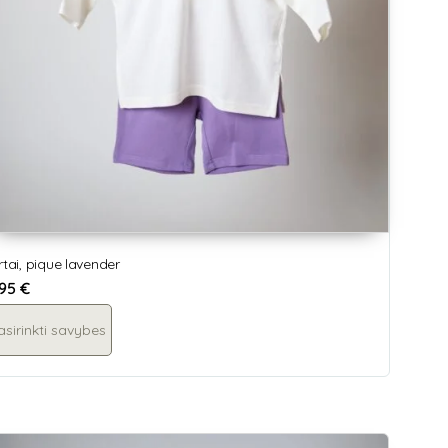
rtai, pique lavender
,95
€
asirinkti savybes