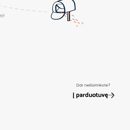
ji!
Dar neišsirinkote?
Į parduotuvę