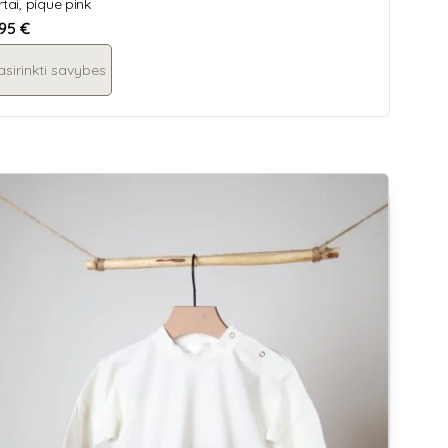
rtai, pique pink
,95
€
asirinkti savybes