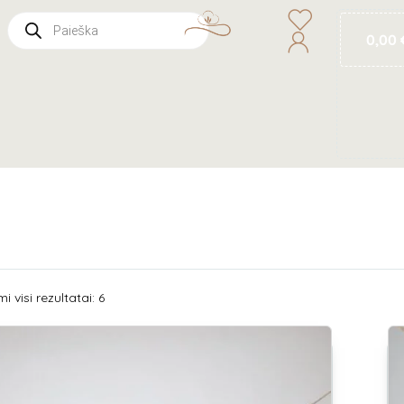
0,00
 visi rezultatai: 6