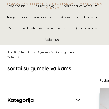
NEMOKAMAS PRISTATYMAS PAŠTOMATU UŽSAKYMAMS
Pagrindinis
Žiūrėti viską
Apranga vaikams
NUO 49€
Megzti gaminiai vaikams
Aksesuarai vaikams
Maudymosi kostiumėliai vaikams
Išpardavimas
Apie mus
Pradžia
/ Produktai su žymomis “sortai su gumele
vaikams”
sortai su gumele vaikams
Rodomi
Išvalyti filtrus
Kategorija