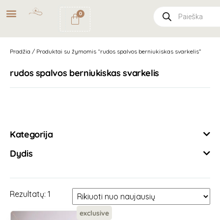
NEMOKAMAS
PRISTATYMAS
0
PAŠTOMATU
UŽSAKYMAMS NUO
49€
Pradžia
/ Produktai su žymomis “rudos spalvos berniukiskas svarkelis”
rudos spalvos berniukiskas svarkelis
Išvalyti filtrus
Kategorija
Dydis
Rezultatų: 1
exclusive