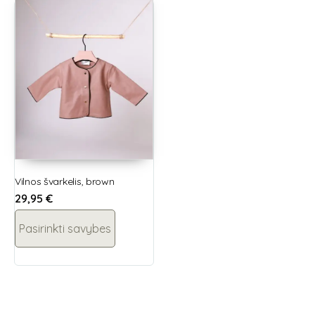
Vilnos švarkelis, brown
29,95
€
Pasirinkti savybes