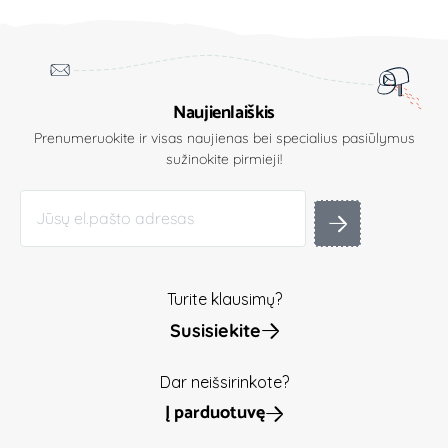
Naujienlaiškis
Prenumeruokite ir visas naujienas bei specialius pasiūlymus
sužinokite pirmieji!
Turite klausimų?
Susisiekite
Dar neišsirinkote?
Į parduotuvę