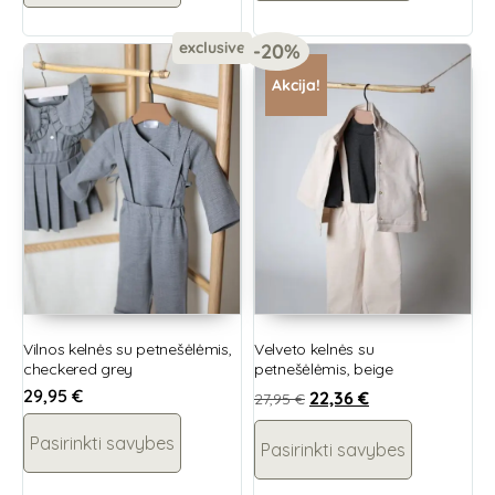
exclusive
-20%
Akcija!
Vilnos kelnės su petnešėlėmis,
Velveto kelnės su
checkered grey
petnešėlėmis, beige
29,95
€
22,36
€
27,95
€
Pasirinkti savybes
Pasirinkti savybes