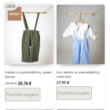
-20%
Akcija!
Kelnės su petnešėlėmis, green
Lino kelnės su petnešėlėmis,
leaves
solid blue
27,95
€
20,76
€
25,95
€
Pasirinkti savybes
Pasirinkti savybes