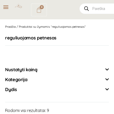
NEMOKAMAS
PRISTATYMAS
0
PAŠTOMATU
UŽSAKYMAMS NUO
49€
Pradžia
/ Produktai su žymomis “reguliuojamos petnesos”
reguliuojamos petnesos
Išvalyti filtrus
Nustatyti kainą
Kategorija
Dydis
Rodomi visi rezultatai: 9