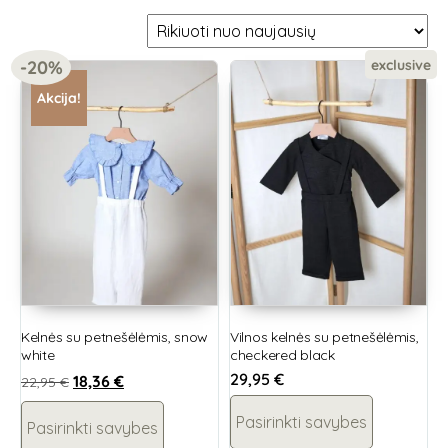
exclusive
-20%
Akcija!
Kelnės su petnešėlėmis, snow
Vilnos kelnės su petnešėlėmis,
white
checkered black
29,95
€
18,36
€
22,95
€
Pasirinkti savybes
Pasirinkti savybes