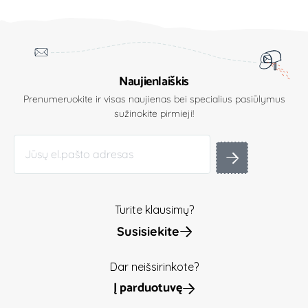
Naujienlaiškis
Prenumeruokite ir visas naujienas bei specialius pasiūlymus
sužinokite pirmieji!
Turite klausimų?
Susisiekite
Dar neišsirinkote?
Į parduotuvę