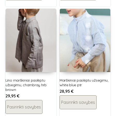
Lino marškiniai paslėptu
Marškiniai paslėptu užsegimu,
užsegimu, chambray hrb
white blue ptr
brown
28,95
€
29,95
€
Pasirinkti savybes
Pasirinkti savybes