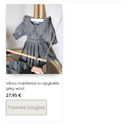
Vilnos marškiniai su apykakle,
grey wool
27,95
€
Pasirinkti savybes