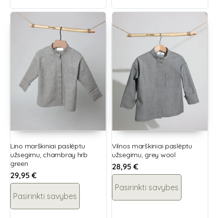
Lino marškiniai paslėptu
Vilnos marškiniai paslėptu
užsegimu, chambray hrb
užsegimu, grey wool
green
28,95
€
29,95
€
Pasirinkti savybes
Pasirinkti savybes