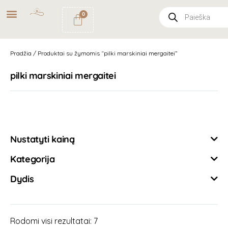
NEMOKAMAS
PRISTATYMAS
0
PAŠTOMATU
UŽSAKYMAMS NUO
49€
Pradžia
/ Produktai su žymomis “pilki marskiniai mergaitei”
pilki marskiniai mergaitei
Išvalyti filtrus
Nustatyti kainą
Kategorija
Dydis
Rodomi visi rezultatai: 7