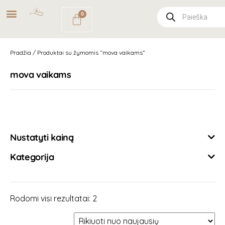
NEMOKAMAS
PRISTATYMAS
0
PAŠTOMATU
UŽSAKYMAMS NUO
49€
Pradžia
/ Produktai su žymomis “mova vaikams”
mova vaikams
Išvalyti filtrus
Nustatyti kainą
Kategorija
Rodomi visi rezultatai: 2