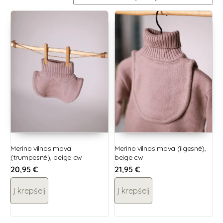
Merino vilnos mova
Merino vilnos mova (ilgesnė),
(trumpesnė), beige cw
beige cw
20,95
€
21,95
€
Į krepšelį
Į krepšelį