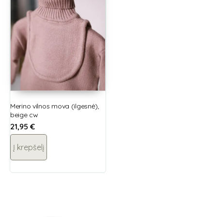
Merino vilnos mova (ilgesnė),
beige cw
21,95
€
Į krepšelį