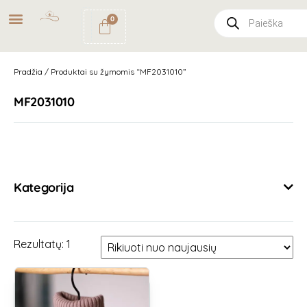
NEMOKAMAS
PRISTATYMAS
0
PAŠTOMATU
UŽSAKYMAMS NUO
49€
Pradžia
/ Produktai su žymomis “MF2031010”
MF2031010
Išvalyti filtrus
Kategorija
Rezultatų: 1