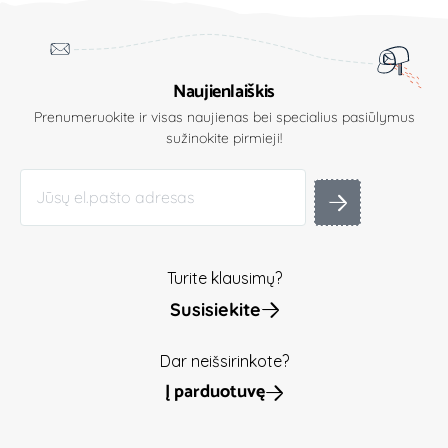
Naujienlaiškis
Prenumeruokite ir visas naujienas bei specialius pasiūlymus
sužinokite pirmieji!
Turite klausimų?
Susisiekite
Dar neišsirinkote?
Į parduotuvę