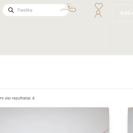
0,00
 visi rezultatai: 6