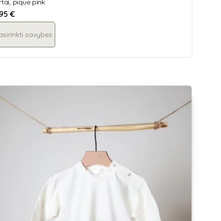
rtai, pique pink
,95
€
asirinkti savybes