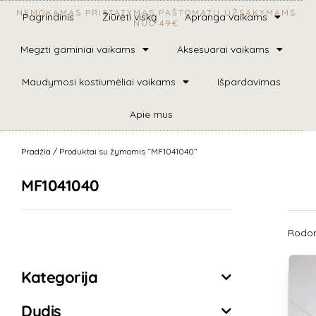
NEMOKAMAS PRISTATYMAS PAŠTOMATU UŽSAKYMAMS
Pagrindinis
Žiūrėti viską
Apranga vaikams
NUO 49€
Megzti gaminiai vaikams
Aksesuarai vaikams
Maudymosi kostiumėliai vaikams
Išpardavimas
Apie mus
Pradžia
/ Produktai su žymomis “MF1041040”
MF1041040
Rodomi
Išvalyti filtrus
Kategorija
Dydis