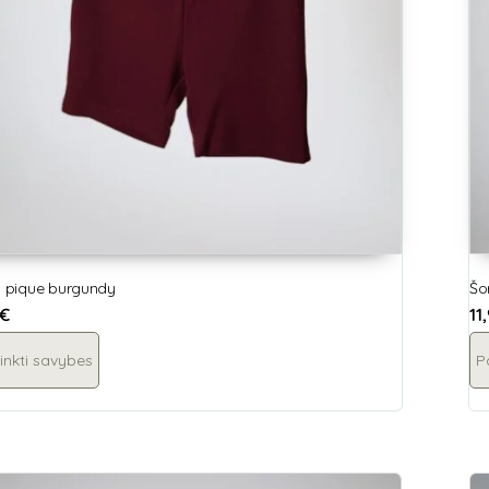
i, pique burgundy
Šo
€
11
inkti savybes
P