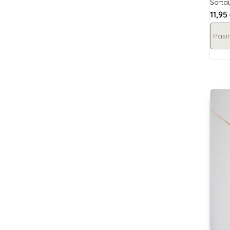
Šortai
11,95
Pasir