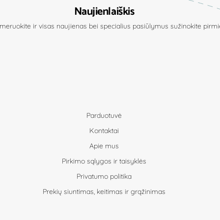
Naujienlaiškis
eruokite ir visas naujienas bei specialius pasiūlymus sužinokite pirmie
Parduotuvė
Kontaktai
Apie mus
Pirkimo sąlygos ir taisyklės
Privatumo politika
Prekių siuntimas, keitimas ir grąžinimas