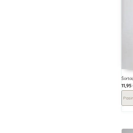
Šorta
11,95
Pasir