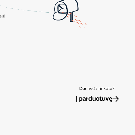
ji!
Dar neišsirinkote?
Į parduotuvę