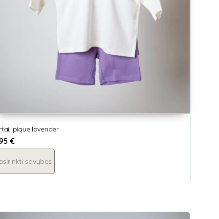
rtai, pique lavender
,95
€
asirinkti savybes