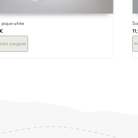
, pique white
Šo
€
11
inkti savybes
P