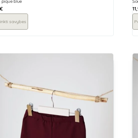
, pique blue
Šo
€
11
inkti savybes
P