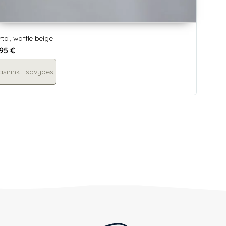
rtai, waffle beige
,95
€
asirinkti savybes