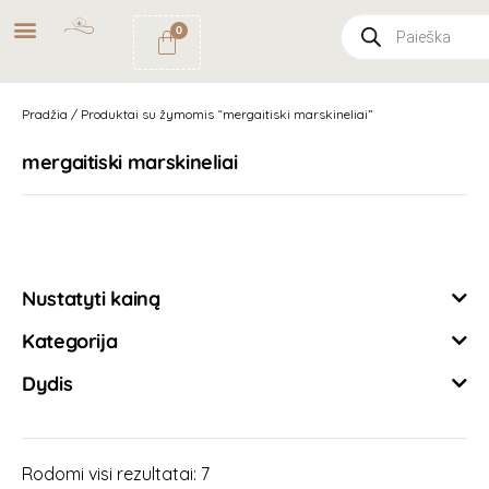
NEMOKAMAS
PRISTATYMAS
0
PAŠTOMATU
UŽSAKYMAMS NUO
49€
Pradžia
/ Produktai su žymomis “mergaitiski marskineliai”
mergaitiski marskineliai
Išvalyti filtrus
Nustatyti kainą
Kategorija
Dydis
Rodomi visi rezultatai: 7