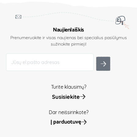
Naujienlaiškis
Prenumeruokite ir visas naujienas bei specialius pasiūlymus
sužinokite pirmieji!
Turite klausimų?
Susisiekite
Dar neišsirinkote?
Į parduotuvę