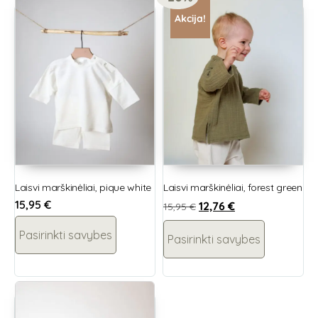
Akcija!
Laisvi marškinėliai, pique white
Laisvi marškinėliai, forest green
15,95
€
12,76
€
15,95
€
Pasirinkti savybes
Pasirinkti savybes