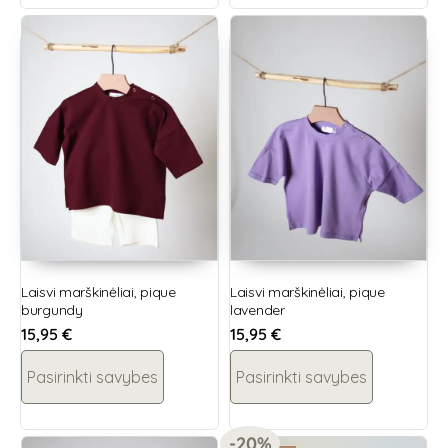
Laisvi marškinėliai, pique
Laisvi marškinėliai, pique
burgundy
lavender
15,95
€
15,95
€
Pasirinkti savybes
Pasirinkti savybes
-20%