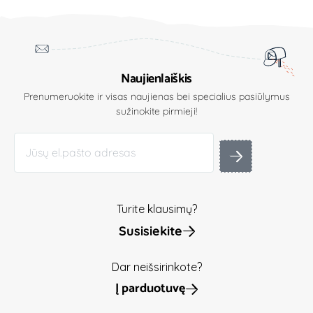
Naujienlaiškis
Prenumeruokite ir visas naujienas bei specialius pasiūlymus
sužinokite pirmieji!
Turite klausimų?
Susisiekite
Dar neišsirinkote?
Į parduotuvę