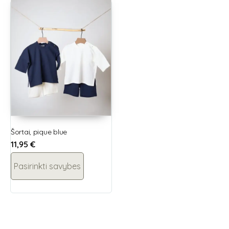
Šortai, pique blue
11,95
€
Pasirinkti savybes