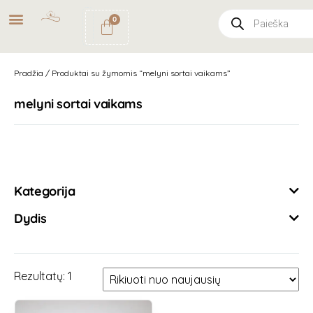
NEMOKAMAS
PRISTATYMAS
0
PAŠTOMATU
UŽSAKYMAMS NUO
49€
Pradžia
/ Produktai su žymomis “melyni sortai vaikams”
melyni sortai vaikams
Išvalyti filtrus
Kategorija
Dydis
Rezultatų: 1