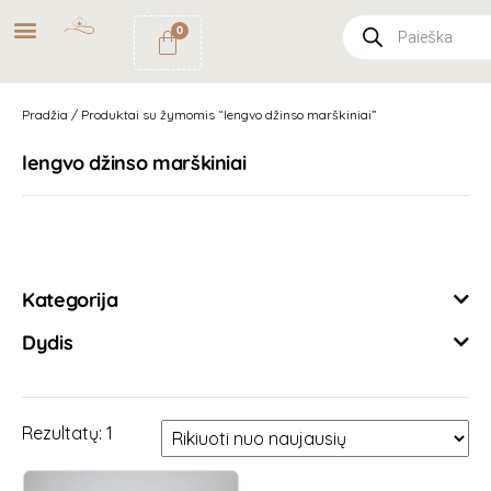
NEMOKAMAS
PRISTATYMAS
0
PAŠTOMATU
UŽSAKYMAMS NUO
49€
Pradžia
/ Produktai su žymomis “lengvo džinso marškiniai”
lengvo džinso marškiniai
Išvalyti filtrus
Kategorija
Dydis
Rezultatų: 1