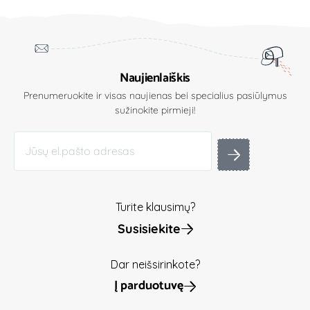
Naujienlaiškis
Prenumeruokite ir visas naujienas bei specialius pasiūlymus
sužinokite pirmieji!
Turite klausimų?
Susisiekite
Dar neišsirinkote?
Į parduotuvę