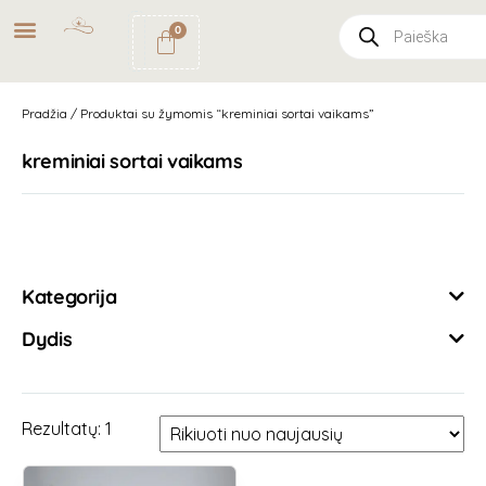
NEMOKAMAS
PRISTATYMAS
0
PAŠTOMATU
UŽSAKYMAMS NUO
49€
Pradžia
/ Produktai su žymomis “kreminiai sortai vaikams”
kreminiai sortai vaikams
Išvalyti filtrus
Kategorija
Dydis
Rezultatų: 1