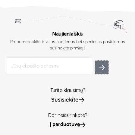
Naujienlaiškis
Prenumeruokite ir visas naujienas bei specialius pasiūlymus
sužinokite pirmieji!
Turite klausimų?
Susisiekite
Dar neišsirinkote?
Į parduotuvę