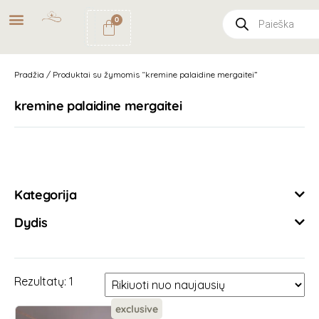
NEMOKAMAS
PRISTATYMAS
0
PAŠTOMATU
UŽSAKYMAMS NUO
49€
Pradžia
/ Produktai su žymomis “kremine palaidine mergaitei”
kremine palaidine mergaitei
Išvalyti filtrus
Kategorija
Dydis
Rezultatų: 1
exclusive