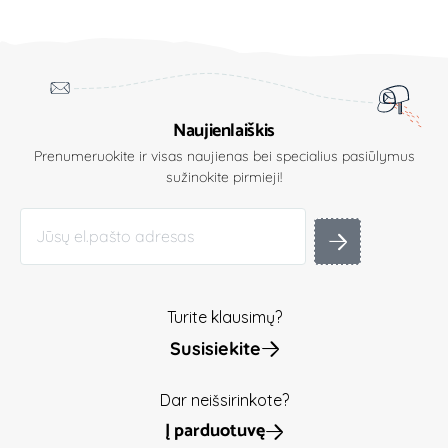
Naujienlaiškis
Prenumeruokite ir visas naujienas bei specialius pasiūlymus
sužinokite pirmieji!
Turite klausimų?
Susisiekite
Dar neišsirinkote?
Į parduotuvę