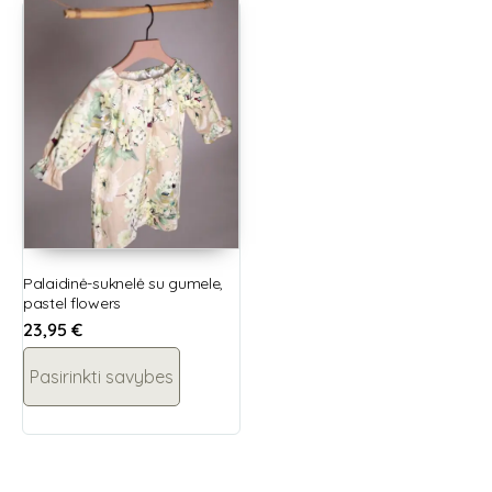
Palaidinė-suknelė su gumele,
pastel flowers
23,95
€
Pasirinkti savybes