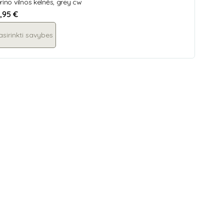
rino vilnos kelnės, grey cw
,95
€
asirinkti savybes