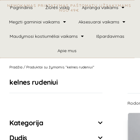
NEMOKAMAS PRISTATYMAS PAŠTOMATU UŽSAKYMAMS
Pagrindinis
Žiūrėti viską
Apranga vaikams
NUO 49€
Megzti gaminiai vaikams
Aksesuarai vaikams
Maudymosi kostiumėliai vaikams
Išpardavimas
Apie mus
Pradžia
/ Produktai su žymomis “kelnes rudeniui”
kelnes rudeniui
Rodomi
Išvalyti filtrus
Kategorija
Dydis