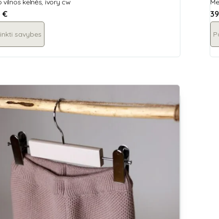
 vilnos kelnės, ivory cw
Me
5
€
39
inkti savybes
P