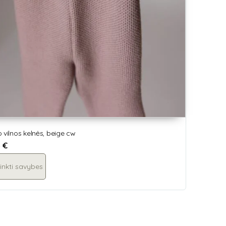
 vilnos kelnės, beige cw
5
€
inkti savybes