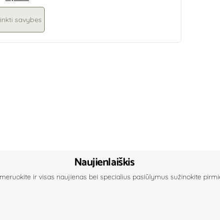
inkti savybes
Naujienlaiškis
eruokite ir visas naujienas bei specialius pasiūlymus sužinokite pirmie