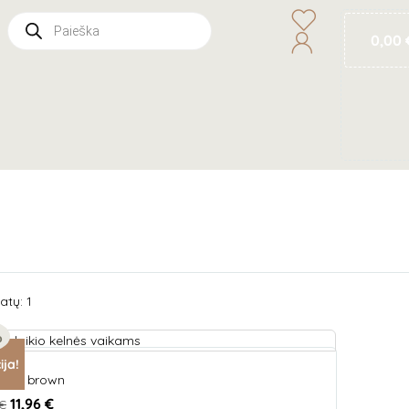
0,00
atų: 1
%
ija!
, fur brown
11,96
€
€