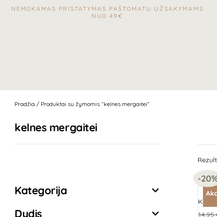
NEMOKAMAS PRISTATYMAS PAŠTOMATU UŽSAKYMAMS
NUO 49€
Pradžia
/ Produktai su žymomis “kelnes mergaitei”
kelnes mergaitei
Rezult
Išvalyti filtrus
-20
Kategorija
Akc
Kelnės
Dydis
14,95