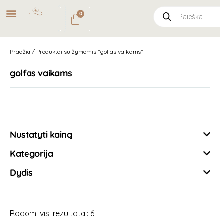
NEMOKAMAS
PRISTATYMAS
0
PAŠTOMATU
UŽSAKYMAMS NUO
49€
Pradžia
/ Produktai su žymomis “golfas vaikams”
golfas vaikams
Išvalyti filtrus
Nustatyti kainą
Kategorija
Dydis
Rodomi visi rezultatai: 6