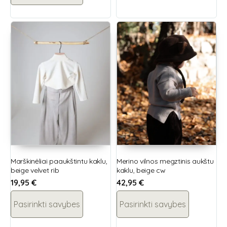
Marškinėliai paaukštintu kaklu,
Merino vilnos megztinis aukštu
beige velvet rib
kaklu, beige cw
19,95
€
42,95
€
Pasirinkti savybes
Pasirinkti savybes