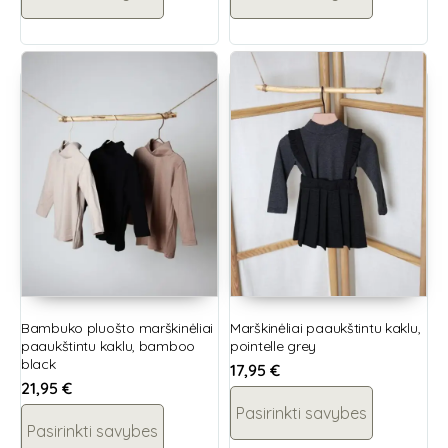
Bambuko pluošto marškinėliai
Marškinėliai paaukštintu kaklu,
paaukštintu kaklu, bamboo
pointelle grey
black
17,95
€
21,95
€
Pasirinkti savybes
Pasirinkti savybes