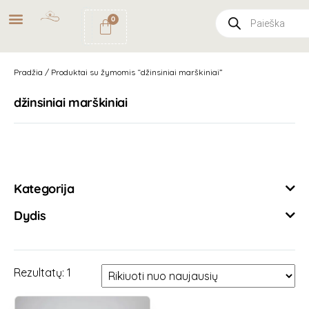
NEMOKAMAS
PRISTATYMAS
0
PAŠTOMATU
UŽSAKYMAMS NUO
49€
Pradžia
/ Produktai su žymomis “džinsiniai marškiniai”
džinsiniai marškiniai
Išvalyti filtrus
Kategorija
Dydis
Rezultatų: 1