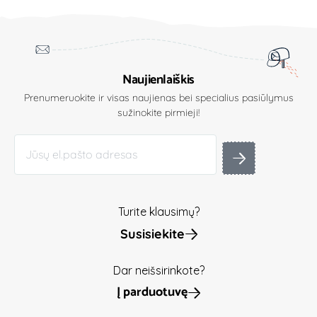
Naujienlaiškis
Prenumeruokite ir visas naujienas bei specialius pasiūlymus
sužinokite pirmieji!
Turite klausimų?
Susisiekite
Dar neišsirinkote?
Į parduotuvę